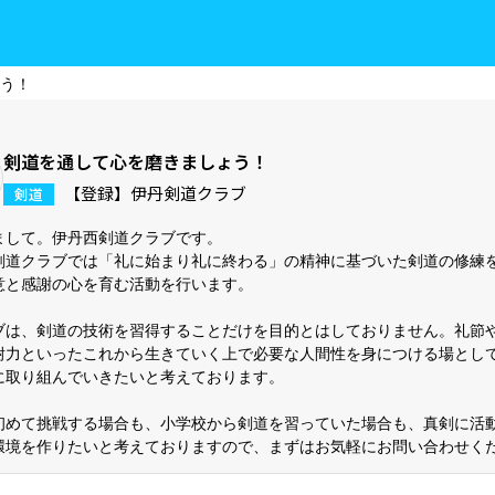
ょう！
剣道を通して心を磨きましょう！
【登録】伊丹剣道クラブ
剣道
まして。伊丹西剣道クラブです。
剣道クラブでは「礼に始まり礼に終わる」の精神に基づいた剣道の修練
意と感謝の心を育む活動を行います。
ブは、剣道の技術を習得することだけを目的とはしておりません。礼節
耐力といったこれから生きていく上で必要な人間性を身につける場とし
に取り組んでいきたいと考えております。
初めて挑戦する場合も、小学校から剣道を習っていた場合も、真剣に活
環境を作りたいと考えておりますので、まずはお気軽にお問い合わせく