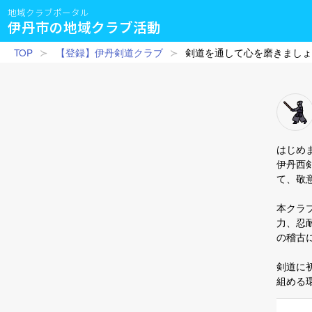
地域クラブポータル
伊丹市の地域クラブ活動
TOP
【登録】伊丹剣道クラブ
剣道を通して心を磨きまし
はじめ
伊丹西
て、敬
本クラ
力、忍
の稽古
剣道に
組める