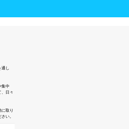
を通し
や集中
て、日々
動に取り
ださい。