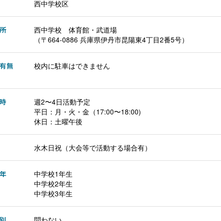
西中学校区
所
西中学校 体育館・武道場
（〒664-0886 兵庫県伊丹市昆陽東4丁目2番5号）
有無
校内に駐車はできません
時
週2〜4日活動予定
平日：月・火・金（17:00〜18:00)
休日：土曜午後
水木日祝（大会等で活動する場合有）
年
中学校1年生
中学校2年生
中学校3年生
別
問わない