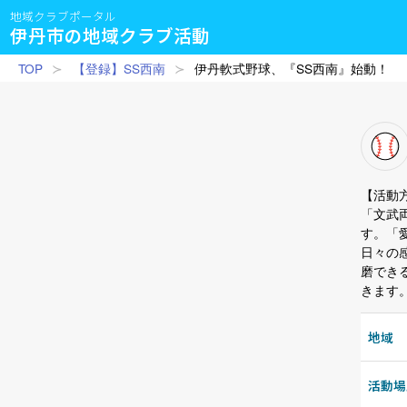
地域クラブポータル
伊丹市の地域クラブ活動
TOP
【登録】SS西南
伊丹軟式野球、『SS西南』始動！
【活動
「文武
す。「
日々の
磨でき
きます
地域
活動場