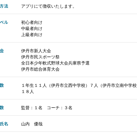
方法
アプリにて徴収いたします。
ベル
初心者向け
中級者向け
上級者向け
会
伊丹市新人大会
伊丹市民スポーツ祭
全日本少年軟式野球大会兵庫県予選
伊丹市総合体育大会
数
１年生１１人（伊丹市立西中学校）７人（伊丹市立南中学校
１８人
数
監督：１名 コーチ：３名
氏名
山内 優哉