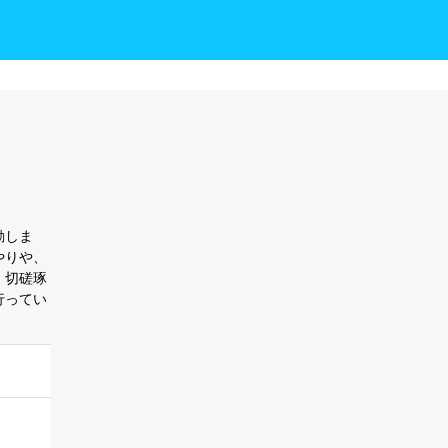
動しま
やりや、
、切磋琢
行ってい