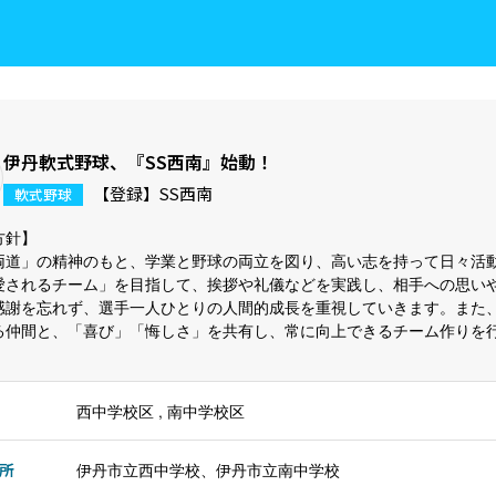
伊丹軟式野球、『SS西南』始動！
【登録】SS西南
軟式野球
方針】
両道」の精神のもと、学業と野球の両立を図り、高い志を持って日々活
愛されるチーム」を目指して、挨拶や礼儀などを実践し、相手への思い
感謝を忘れず、選手一人ひとりの人間的成長を重視していきます。また
る仲間と、「喜び」「悔しさ」を共有し、常に向上できるチーム作りを
。
西中学校区 , 南中学校区
所
伊丹市立西中学校、伊丹市立南中学校