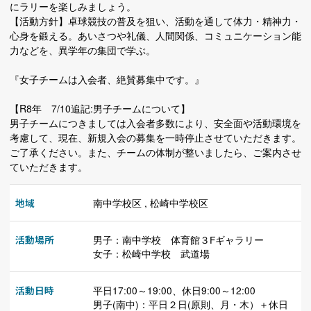
にラリーを楽しみましょう。
【活動方針】卓球競技の普及を狙い、活動を通して体力・精神力・
心身を鍛える。あいさつや礼儀、人間関係、コミュニケーション能
力などを、異学年の集団で学ぶ。
『女子チームは入会者、絶賛募集中です。』
【R8年 7/10追記:男子チームについて】
男子チームにつきましては入会者多数により、安全面や活動環境を
考慮して、現在、新規入会の募集を一時停止させていただきます。
ご了承ください。また、チームの体制が整いましたら、ご案内させ
ていただきます。
地域
南中学校区 , 松崎中学校区
活動場所
男子：南中学校 体育館３Fギャラリー
女子：松崎中学校 武道場
活動日時
平日17:00～19:00、休日9:00～12:00
男子(南中)：平日２日(原則、月・木）＋休日