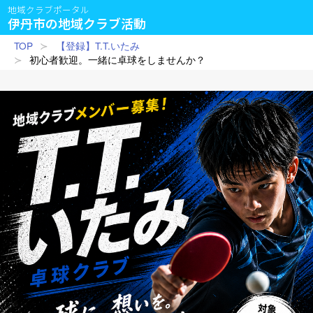
地域クラブポータル
伊丹市の地域クラブ活動
TOP
【登録】T.T.いたみ
初心者歓迎。一緒に卓球をしませんか？