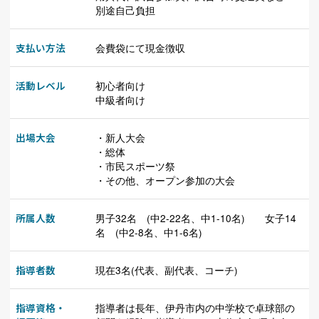
別途自己負担
支払い方法
会費袋にて現金徴収
活動レベル
初心者向け
中級者向け
出場大会
・新人大会
・総体
・市民スポーツ祭
・その他、オープン参加の大会
所属人数
男子32名 (中2-22名、中1-10名) 女子14
名 (中2-8名、中1-6名)
指導者数
現在3名(代表、副代表、コーチ)
指導資格・
指導者は長年、伊丹市内の中学校で卓球部の