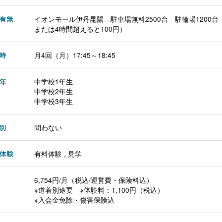
有無
イオンモール伊丹昆陽 駐車場無料2500台 駐輪場1200台
または4時間超えると100円）
時
月4回（月）17:45～18:45
年
中学校1年生
中学校2年生
中学校3年生
別
問わない
体験
有料体験 , 見学
6,754円/月（税込/運営費・保険料込）
※道着別途要 ※体験料：1,100円（税込）
※入会金免除・傷害保険込