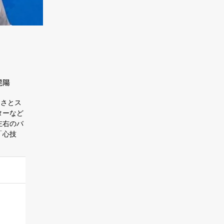
昆陽
しさとス
ターなど
左右のバ
「心技