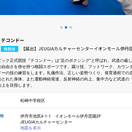
テコンドー
【届出】JEUGIAカルチャーセンターイオンモール伊丹
格闘技
ピック正式競技『テコンドー』は“足のボクシング”と呼ばれ、武道の厳
の自由さを併せ持つ格闘スポーツです。蹴り技、フットワーク、カウン
ドーの技の練習をします。礼儀作法、正しい姿勢つくり、発育過程での
のとれた身体、また運動神経発達、反射神経の向上、集中力など武道の
向上を目指します。
松崎中学校区
所
伊丹市池尻4-1-1 イオンモール伊丹昆陽2F
JEUGIAカルチャーセンター
地図を表示