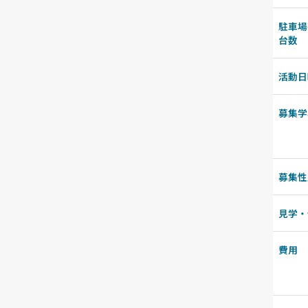
駐車場
台数
活動日
募集学
募集性
見学・
費用