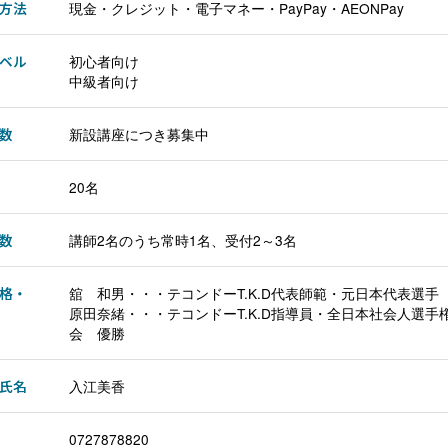
方法
現金・クレジット・電子マネー・PayPay・AEONPay
ベル
初心者向け
中級者向け
数
新設講座につき募集中
20名
数
講師2名のうち常時1名、受付2～3名
格・
舘 和男・・・テコンドーT.K.D代表師範・元日本代表選手
原田奈緒・・・テコンドーT.K.D指導員・全日本社会人選手
会 優勝
氏名
入江美香
0727878820