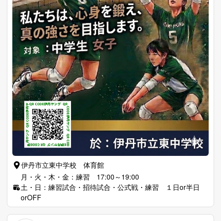
伊丹市立東中学校 体育館
月・火・木・金：練習 17:00～19:00
土・日：練習試合・招待試合・公式戦・練習 １日or半日
orOFF